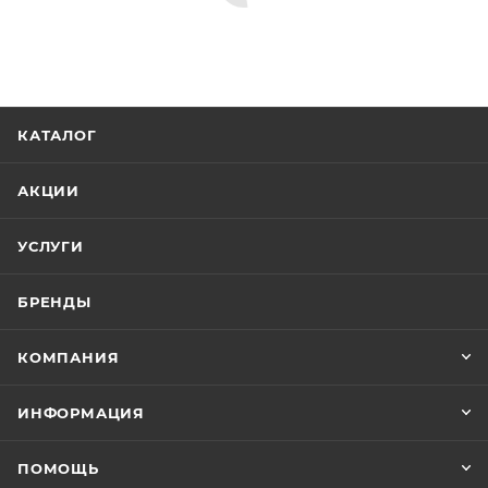
Полки в ванную комнату
Стаканы для ванной
Мыльницы
Минимальная цена
3334.00
В наличии
Да
Реквизиты
Аксессуары для ванной, Товар, 00-011924870
Бренд
Timo
Код товара
00-01192487
Максимальная цена
3534.04
Серия
Petruma
Страна