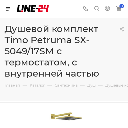
0
Душевой комплект
Timo Petruma SX-
5049/17SM с
термостатом, с
внутренней частью
—
—
—
—
Главная
Каталог
Сантехника
Душ
Душевые к