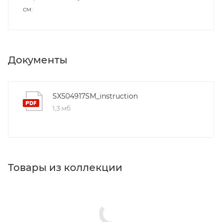
см
Документы
SX504917SM_instruction
1,3 мб
Товары из коллекции
Крючки
Держатели для салфеток
Держатели для бумаги
Полотенцедержатели