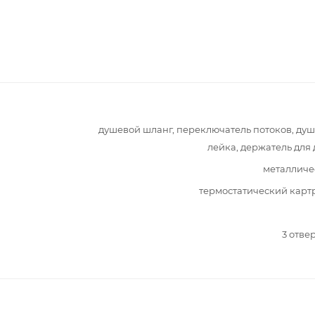
душевой шланг, переключатель потоков, ду
лейка, держатель для
металличе
термостатический кар
3 отве