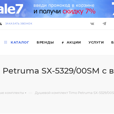
4
ЗАКАЗАТЬ ЗВОНОК
КАТАЛОГ
БРЕНДЫ
АКЦИИ
УСЛУГИ
Б
Petruma SX-5329/00SM с в
—
ые комплекты
Душевой комплект Timo Petruma SX-5329/00SM