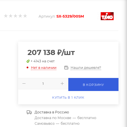
Артикул:
SX-5329/00SM
207 138
₽
/шт
+ 4143 на счет
Нашли дешевле?
Нет в наличии
В КОРЗИНУ
КУПИТЬ В 1 КЛИК
Доставка в
Россию
Доставка по Москве
—
бесплатно
Самовывоз
—
бесплатно