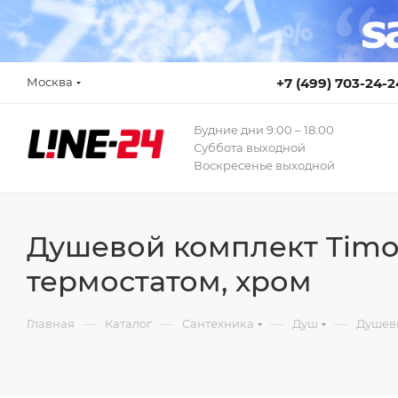
Москва
+7 (499) 703-24-2
Будние дни 9:00 – 18:00
Суббота выходной
Воскресенье выходной
Душевой комплект Timo 
термостатом, хром
—
—
—
—
Главная
Каталог
Сантехника
Душ
Душев