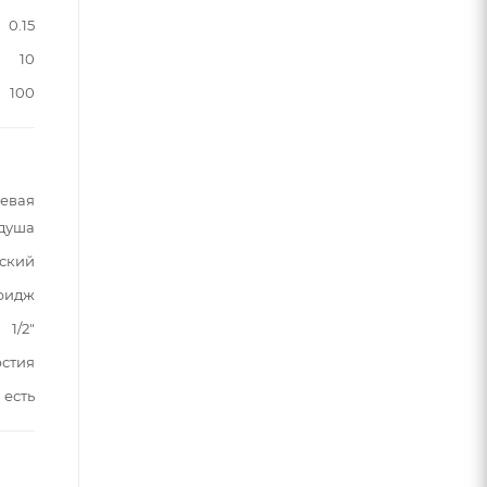
0.15
10
100
шевая
 душа
ский
тридж
1/2"
рстия
есть