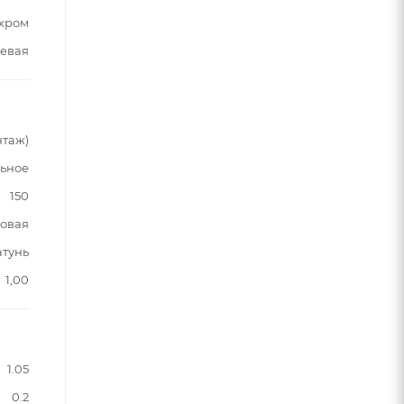
хром
евая
нтаж)
льное
150
овая
атунь
1,00
1.05
0.2