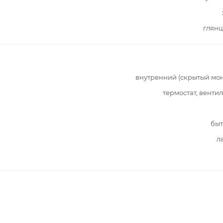
глянц
внутренний (скрытый мо
термостат, венти
быт
л