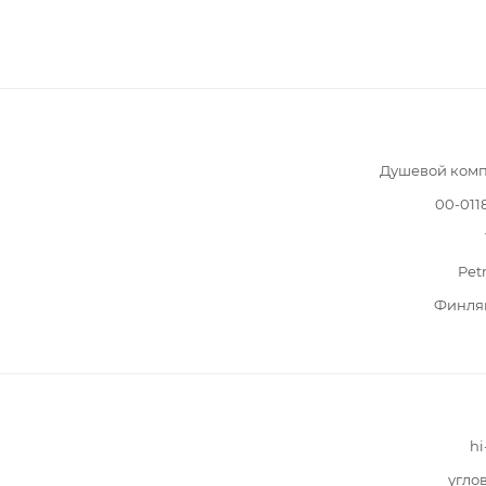
Душевой комп
00-011
Pet
Финля
hi
угло