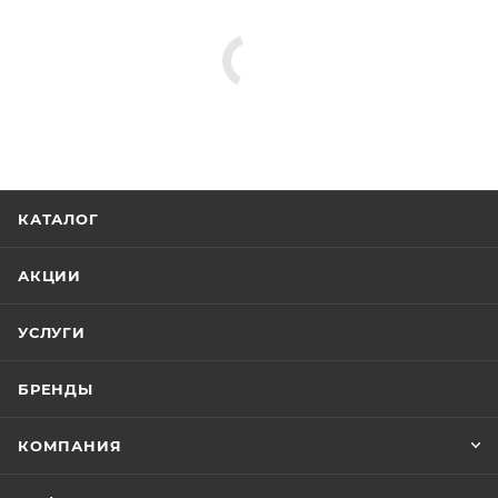
Крючки
Стаканы для ванной
Мыльницы
Полотенцедержатели
Дозаторы
Ершики
Держатели для бумаги
Минимальная цена
2895.00
В наличии
Да
Реквизиты
Аксессуары для ванной, Товар, 00-011847160
Бренд
Timo
Код товара
00-01184716
Максимальная цена
3298.72
Серия