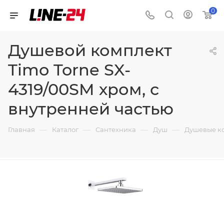
0
Душевой комплект
Timo Torne SX-
4319/00SM хром, с
внутренней частью
—
—
—
—
Главная
Каталог
Сантехника
Душ
Душевые к