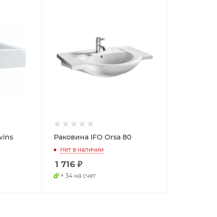
wins
Раковина IFO Orsa 80
Нет в наличии
1 716
₽
+ 34 на счет