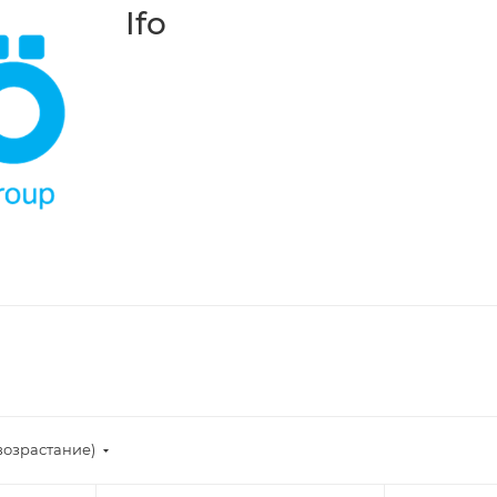
Ifo
возрастание)