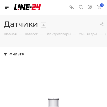
0
Датчики
4
—
—
—
—
Главная
Каталог
Электротовары
Умный дом
ФИЛЬТР