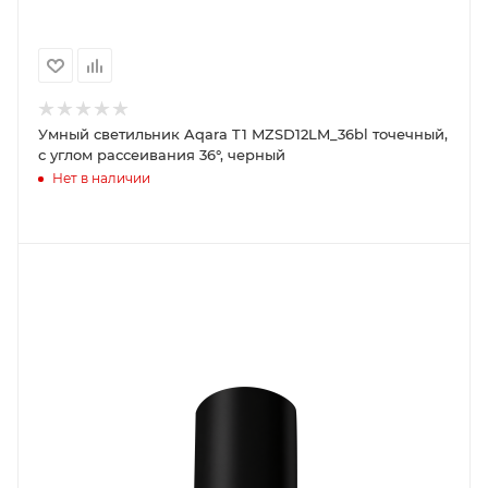
Умный светильник Aqara T1 MZSD12LM_36bl точечный,
с углом рассеивания 36°, черный
Нет в наличии