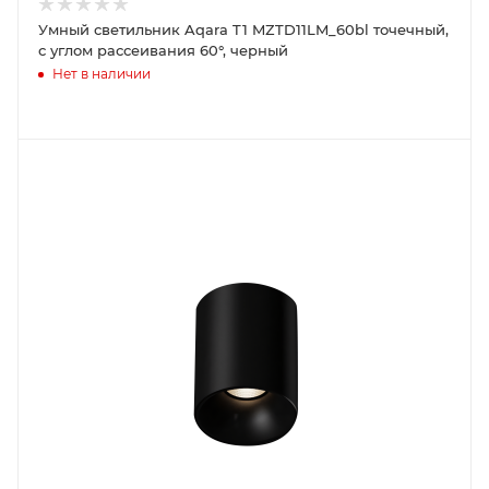
Умный светильник Aqara T1 MZTD11LM_60bl точечный,
с углом рассеивания 60°, черный
Нет в наличии