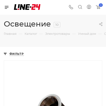
0
Освещение
10
—
—
—
—
Главная
Каталог
Электротовары
Умный дом
ФИЛЬТР