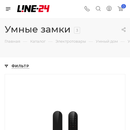
0
Умные замки
3
—
—
—
—
Главная
Каталог
Электротовары
Умный дом
ФИЛЬТР