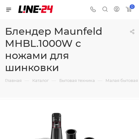
0
Блендер Maunfeld
MHBL.1000W с
ножами для
шинковки
—
—
—
Главная
Каталог
Бытовая техника
Малая бытовая 