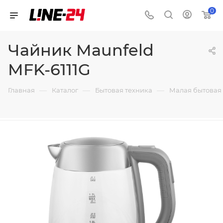
0
Чайник Maunfeld
MFK-6111G
—
—
—
Главная
Каталог
Бытовая техника
Малая бытовая 