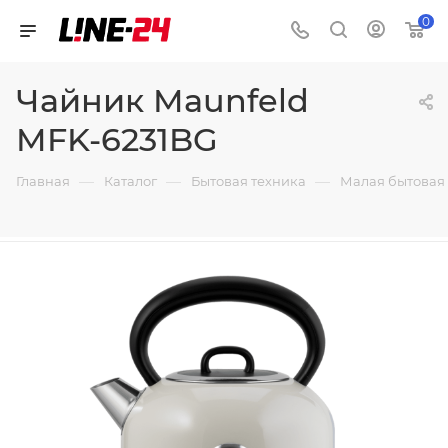
0
Чайник Maunfeld
MFK-6231BG
—
—
—
Главная
Каталог
Бытовая техника
Малая бытовая 