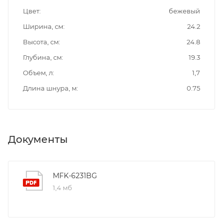
Цвет
бежевый
Ширина, см
24.2
Высота, см
24.8
Глубина, см
19.3
Объем, л
1,7
Длина шнура, м
0.75
Документы
MFK-6231BG
1,4 мб