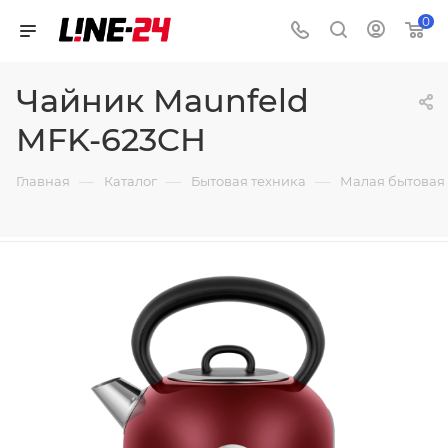
0
Чайник Maunfeld
MFK-623CH
—
—
—
Главная
Каталог
Бытовая техника
Малая бытовая 