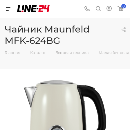
0
Чайник Maunfeld
MFK-624BG
—
—
—
Главная
Каталог
Бытовая техника
Малая бытовая 