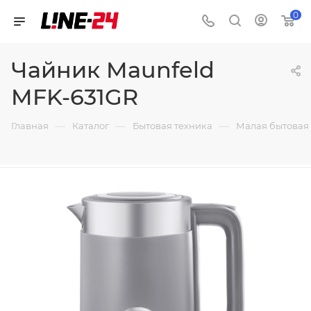
0
Чайник Maunfeld
MFK-631GR
—
—
—
Главная
Каталог
Бытовая техника
Малая бытовая 