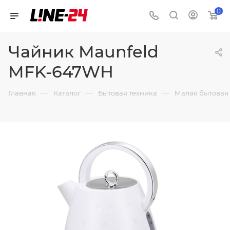
0
Чайник Maunfeld
MFK-647WH
—
—
—
Главная
Каталог
Бытовая техника
Малая бытовая 