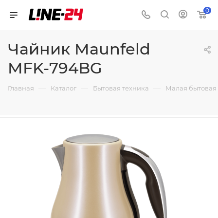
0
Чайник Maunfeld
MFK-794BG
—
—
—
Главная
Каталог
Бытовая техника
Малая бытовая 