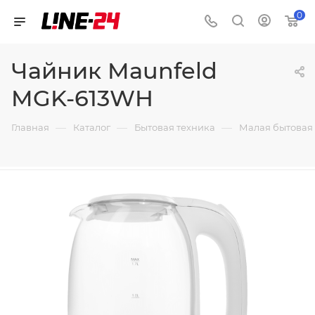
0
Чайник Maunfeld
MGK-613WH
—
—
—
Главная
Каталог
Бытовая техника
Малая бытовая 