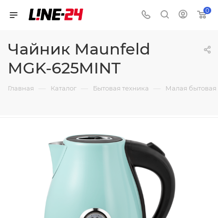
0
Чайник Maunfeld
MGK-625MINT
—
—
—
Главная
Каталог
Бытовая техника
Малая бытовая 