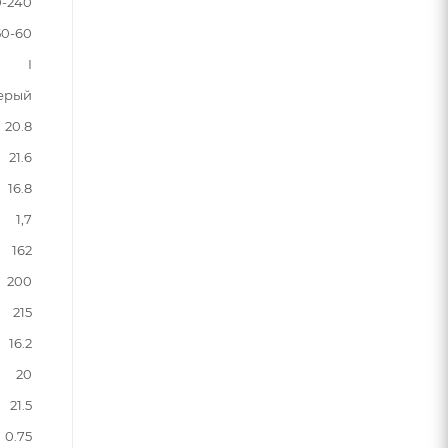
0-240
50-60
I
ерый
20.8
21.6
16.8
1,7
162
200
215
16.2
20
21.5
0.75