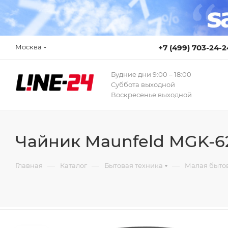
Москва
+7 (499) 703-24-2
Будние дни 9:00 – 18:00
Суббота выходной
Воскресенье выходной
Чайник Maunfeld MGK-6
—
—
—
Главная
Каталог
Бытовая техника
Малая бытов