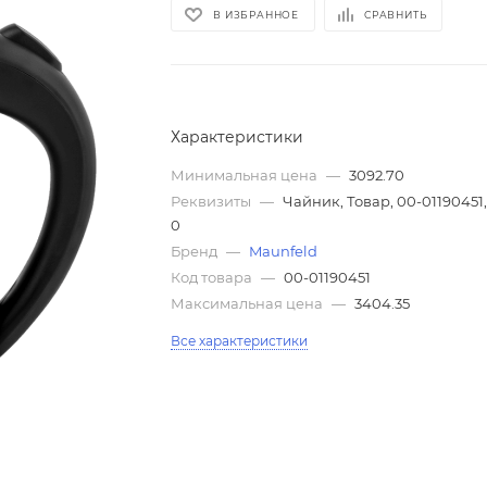
В ИЗБРАННОЕ
СРАВНИТЬ
Характеристики
Минимальная цена
—
3092.70
Реквизиты
—
Чайник, Товар, 00-01190451
0
Бренд
—
Maunfeld
Код товара
—
00-01190451
Максимальная цена
—
3404.35
Все характеристики