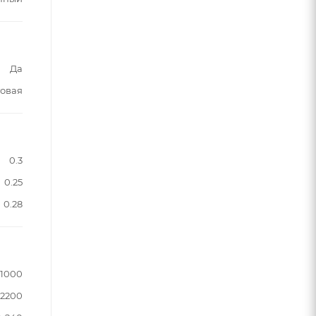
Да
овая
0.3
0.25
0.28
1000
2200