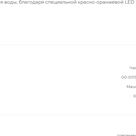
ия воды, благодаря специальной красно-оранжевой LED
Ча
00-011
Mau
К
совреме