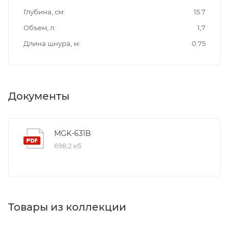
Глубина, см
15.7
Объем, л
1,7
Длина шнура, м
0.75
Документы
MGK-631B
698,2 кб
Товары из коллекции