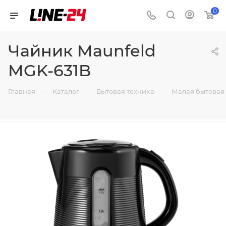
0
Чайник Maunfeld
MGK-631B
—
—
—
Главная
Каталог
Бытовая техника
Малая бытовая 