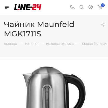
0
Чайник Maunfeld
MGK1711S
—
—
—
Главная
Каталог
Бытовая техника
Малая бытовая 