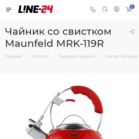
0
Чайник со свистком
Maunfeld MRK-119R
—
—
—
Главная
Каталог
Бытовая техника
Малая бытовая 