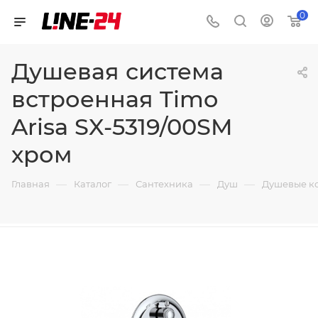
0
Душевая система
встроенная Timo
Arisa SX-5319/00SM
хром
—
—
—
—
Главная
Каталог
Сантехника
Душ
Душевые к