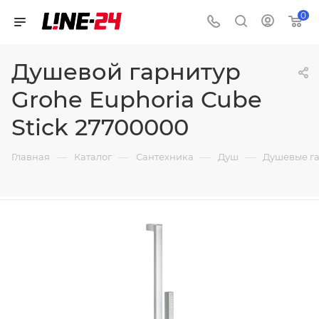
0
Душевой гарнитур
Grohe Euphoria Cube
Stick 27700000
—
—
—
—
Главная
Каталог
Сантехника
Душ
Душевые г