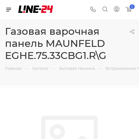
0
Газовая варочная
панель MAUNFELD
EGHE.75.33CBG1.R\G
—
—
—
Главная
Каталог
Бытовая техника
Встраиваемая 