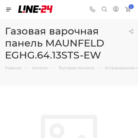
0
Газовая варочная
панель MAUNFELD
EGHG.64.13STS-EW
—
—
—
Главная
Каталог
Бытовая техника
Встраиваемая 