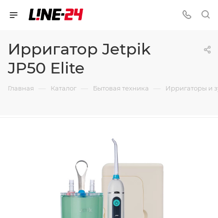
Ирригатор Jetpik
JP50 Elite
—
—
—
Главная
Каталог
Бытовая техника
Ирригаторы и 