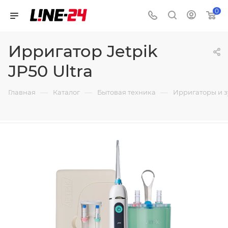
0
Ирригатор Jetpik
JP50 Ultra
—
—
—
Главная
Каталог
Бытовая техника
Ирригаторы и 