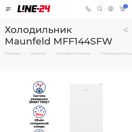
0
Холодильник
Maunfeld MFF144SFW
—
—
—
Главная
Каталог
Бытовая техника
Отдельностоящ