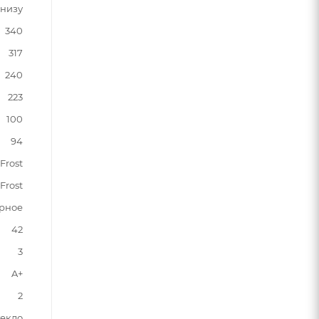
снизу
340
317
240
223
100
94
Frost
Frost
рное
42
3
A+
2
текло