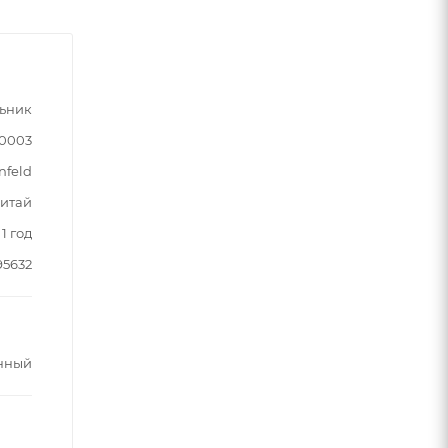
ьник
90003
nfeld
итай
1 год
5632
нный