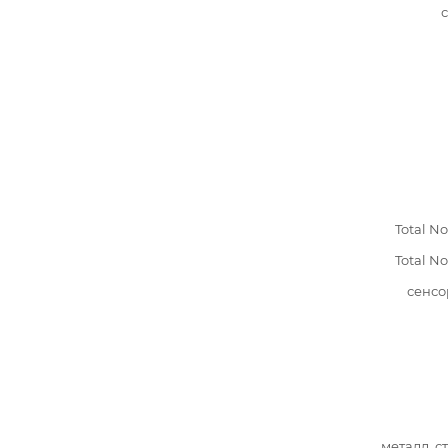
Total No
Total No
сенсо
металл, с