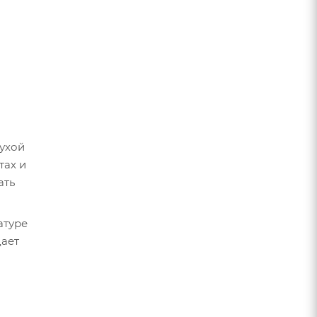
сухой
тах и
ать
атуре
дает