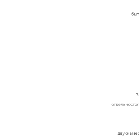
быт
7
отдельносто
двухкаме