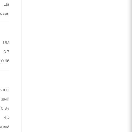
Да
овая
1.95
0.7
0.66
5000
ящий
0,84
4,5
рный