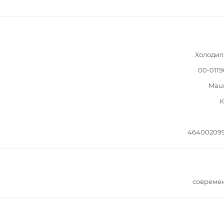
Холодил
00-011
Mau
К
464002099
совреме