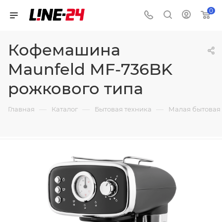
0
Кофемашина
Maunfeld MF-736BK
рожкового типа
—
—
—
Главная
Каталог
Бытовая техника
Малая бытовая 