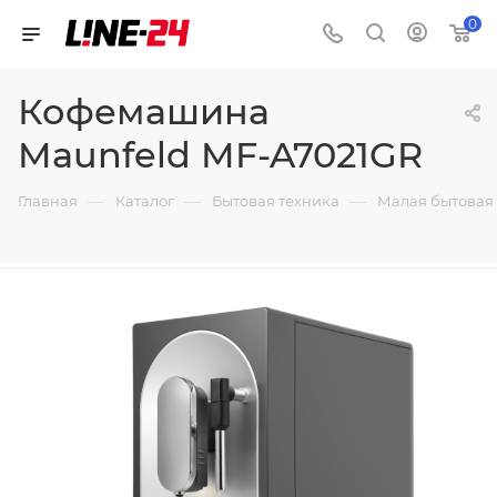
0
Кофемашина
Maunfeld MF-A7021GR
—
—
—
Главная
Каталог
Бытовая техника
Малая бытовая 