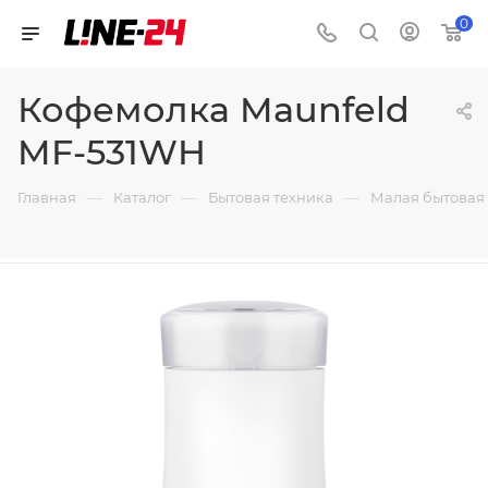
0
Кофемолка Maunfeld
MF-531WH
—
—
—
Главная
Каталог
Бытовая техника
Малая бытовая 