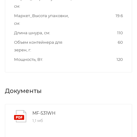
см
Маркет_Высота упаковки,
19.6
см
Длина шнура, см
110
Объем контейнера для
60
зерен, г
Мощность, Вт
120
Документы
MF-531WH
1,1 мб