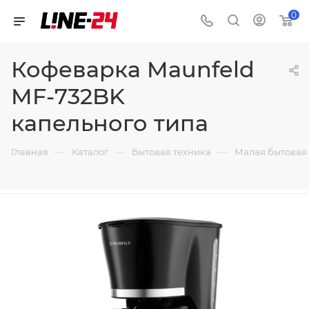
0
Кофеварка Maunfeld
MF-732BK
капельного типа
—
—
—
Главная
Каталог
Бытовая техника
Малая бытовая 