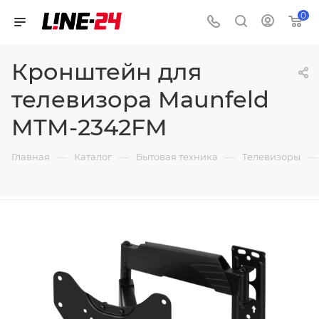
0
Кронштейн для
телевизора Maunfeld
MTM-2342FM
—
—
—
—
Главная
Каталог
Бытовая техника
Телевизоры