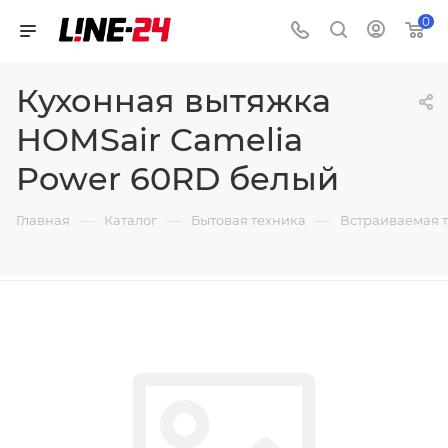
0
Кухонная вытяжка
HOMSair Camelia
Power 60RD белый
—
—
—
Главная
Каталог
Бытовая техника
Встраиваемая 