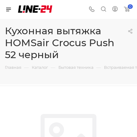
0
Кухонная вытяжка
HOMSair Crocus Push
52 черный
—
—
—
Главная
Каталог
Бытовая техника
Встраиваемая 