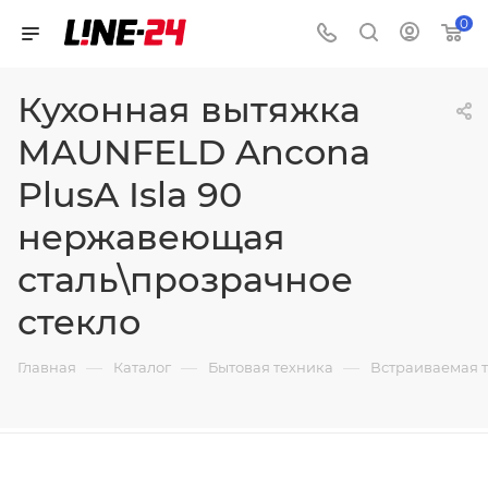
0
Кухонная вытяжка
MAUNFELD Ancona
PlusA Isla 90
нержавеющая
сталь\прозрачное
стекло
—
—
—
Главная
Каталог
Бытовая техника
Встраиваемая 