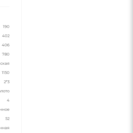
190
402
406
780
ская
1150
2*3
олото
4
нное
52
нная