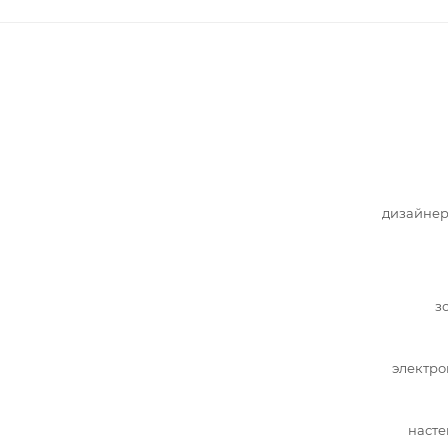
дизайнер
з
электро
насте