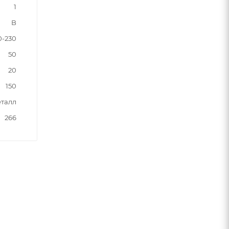
1
B
0-230
50
20
150
талл
266