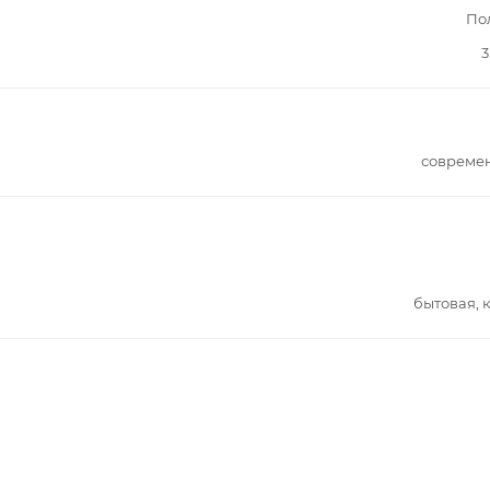
По
3
совреме
бытовая, 