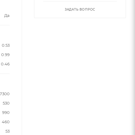
ЗАДАТЬ ВОПРОС
Да
0.53
0.99
0.46
17300
530
990
460
53