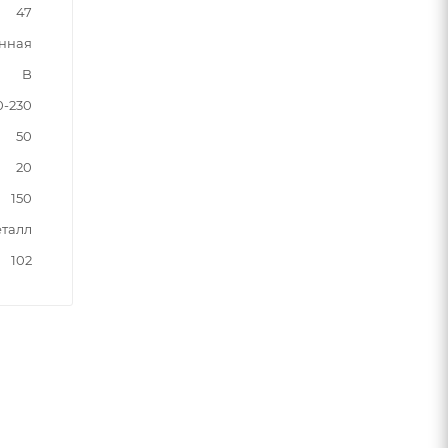
47
нная
B
0-230
50
20
150
талл
102