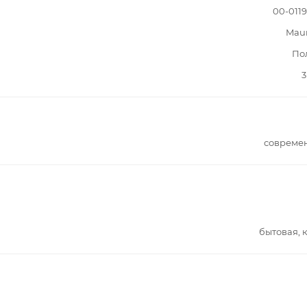
00-011
Mau
По
3
совреме
бытовая, 