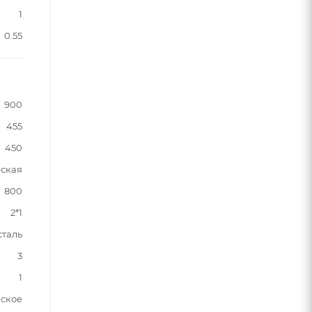
1
0.55
900
455
450
ская
800
2*1
таль
3
1
ское