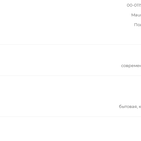
00-011
Mau
По
совреме
бытовая, 