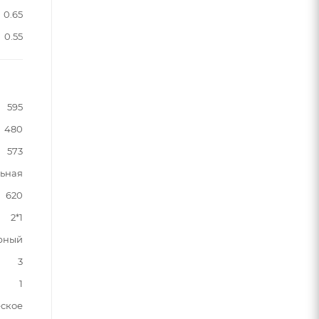
0.65
0.55
595
480
573
ьная
620
2*1
рный
3
1
ское