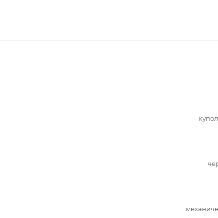
купол
че
механиче