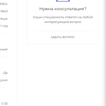
91614
Нужна консультация?
nfeld
Наши специалисты ответят на любой
льша
интересующий вопрос
1 год
ЗАДАТЬ ВОПРОС
нный
Да
кухня
0.55