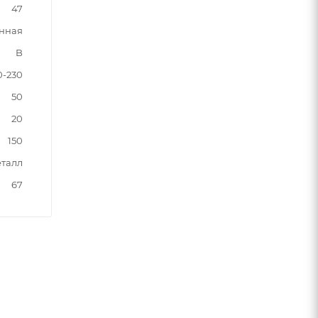
47
нная
B
0-230
50
20
150
талл
67