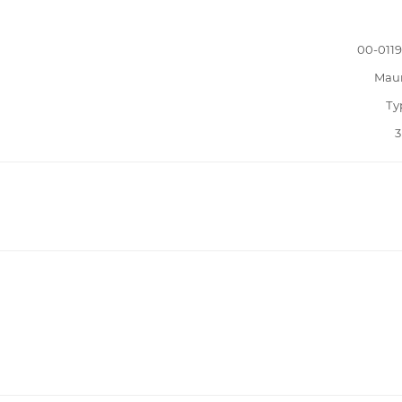
00-011
Mau
Ту
3