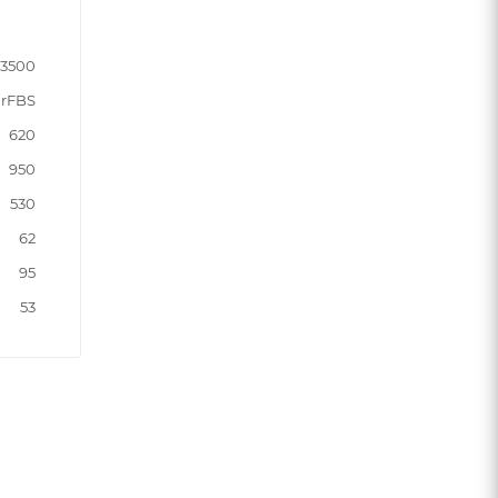
23500
rFBS
620
950
530
62
95
53