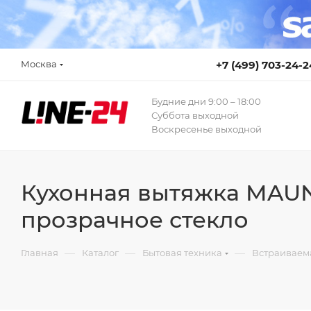
Москва
+7 (499) 703-24-2
Будние дни 9:00 – 18:00
Суббота выходной
Воскресенье выходной
Кухонная вытяжка MAUN
прозрачное стекло
—
—
—
Главная
Каталог
Бытовая техника
Встраиваем