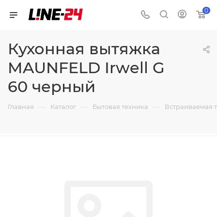
0
Кухонная вытяжка
MAUNFELD Irwell G
60 черный
—
—
—
Главная
Каталог
Бытовая техника
Встраиваемая 