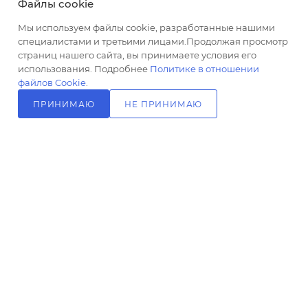
Файлы cookie
Стиль
Мы используем файлы cookie, разработанные нашими
современный
специалистами и третьими лицами.Продолжая просмотр
ПОДПИСАТЬСЯ НА РАССЫЛКУ
Ширина,
страниц нашего сайта, вы принимаете условия его
см
использования. Подробнее
Политике в отношении
4.9
файлов Cookie
.
+7 (499) 703-24-24
ЗАКАЗАТЬ ЗВОНОК
Глубина,
ПРИНИМАЮ
НЕ ПРИНИМАЮ
info@l-24.ru
см
В КОРЗИНУ
15.9
125481 г. Москва, ул. Свободы, д.
Длина
91к2
излива, см
12.6
Управление
рычажное
Цвет
черный
2026 © Интернет магазин сантехники в Москве l-24.ru
Высота,
см
16.4