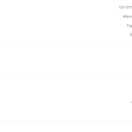
00-011
Mau
Ту
3