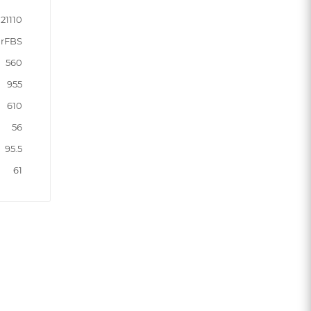
21110
rFBS
560
955
610
56
95.5
61