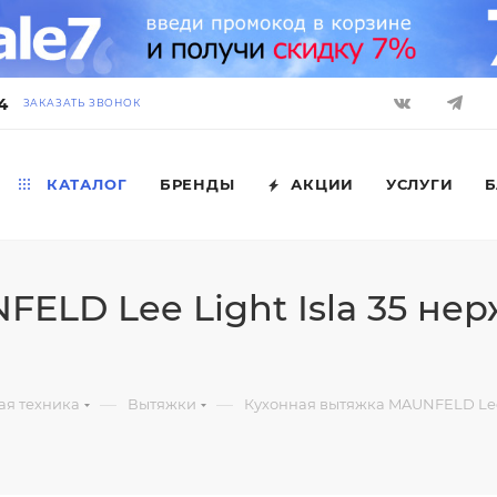
4
ЗАКАЗАТЬ ЗВОНОК
КАТАЛОГ
БРЕНДЫ
АКЦИИ
УСЛУГИ
Б
ELD Lee Light Isla 35 нер
—
—
ая техника
Вытяжки
Кухонная вытяжка MAUNFELD Lee L