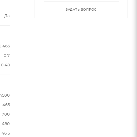
ЗАДАТЬ ВОПРОС
Да
0.465
0.7
0.48
14500
465
700
480
46.5