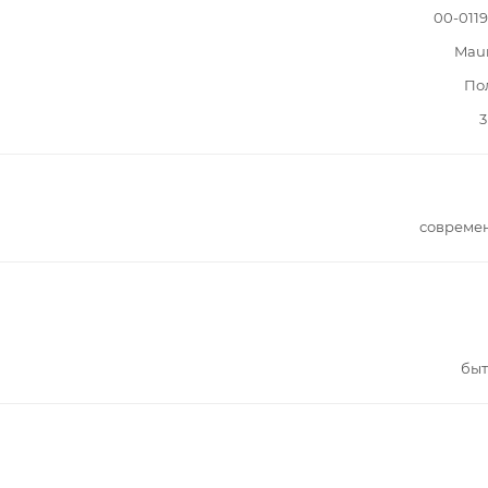
00-011
Mau
По
3
совреме
быт