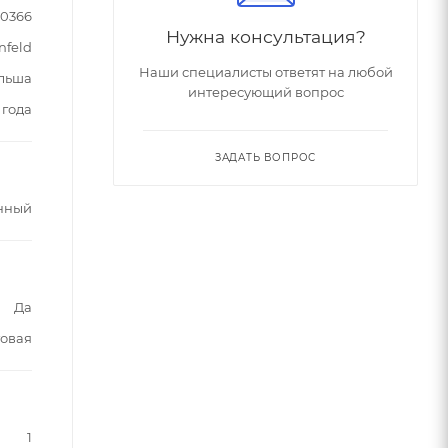
90366
Нужна консультация?
nfeld
Наши специалисты ответят на любой
льша
интересующий вопрос
 года
ЗАДАТЬ ВОПРОС
нный
Да
овая
1