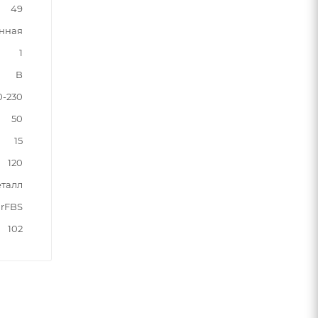
49
нная
1
B
0-230
50
15
120
талл
rFBS
102