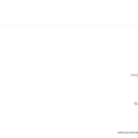
пло
б
механиче