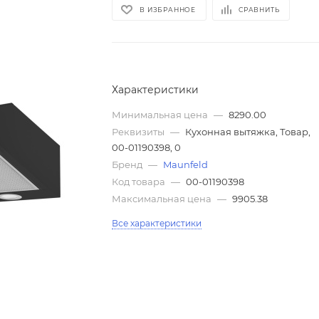
В ИЗБРАННОЕ
СРАВНИТЬ
Характеристики
Минимальная цена
—
8290.00
Реквизиты
—
Кухонная вытяжка, Товар,
00-01190398, 0
Бренд
—
Maunfeld
Код товара
—
00-01190398
Максимальная цена
—
9905.38
Все характеристики