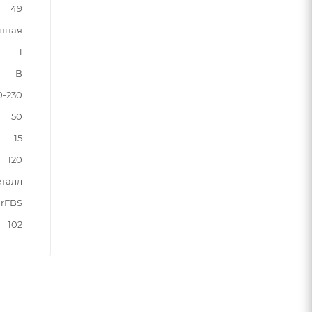
49
нная
1
B
0-230
50
15
120
талл
rFBS
102