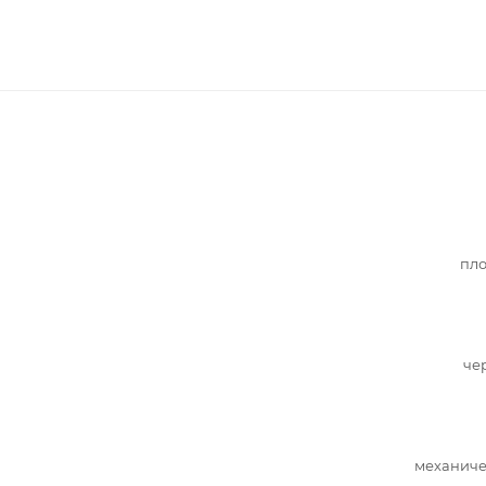
пло
че
механиче