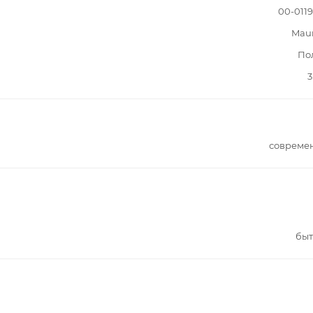
00-011
Mau
По
3
совреме
быт