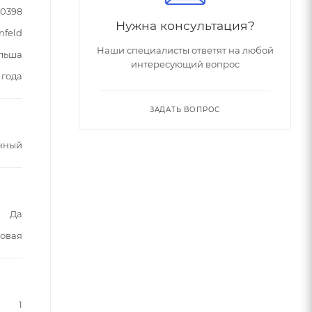
90398
Нужна консультация?
nfeld
Наши специалисты ответят на любой
льша
интересующий вопрос
 года
ЗАДАТЬ ВОПРОС
нный
Да
овая
1