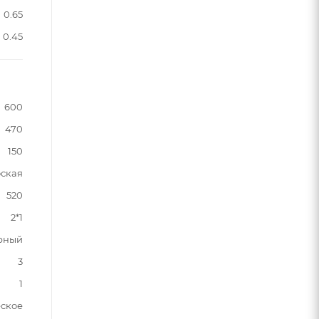
0.65
0.45
600
470
150
ская
520
2*1
рный
3
1
ское