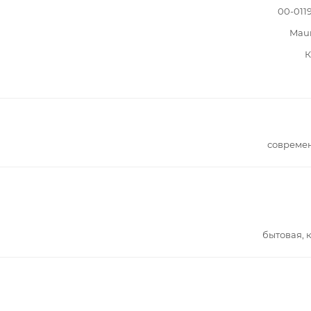
00-011
Mau
К
совреме
бытовая, 