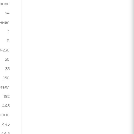
рное
54
нная
1
B
0-230
50
35
150
талл
192
445
1000
445
44.5