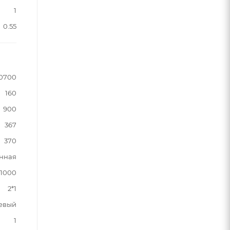
1
0.55
0700
160
900
367
370
нная
1000
2*1
евый
1