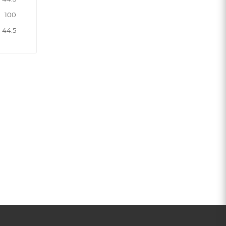
100
44.5