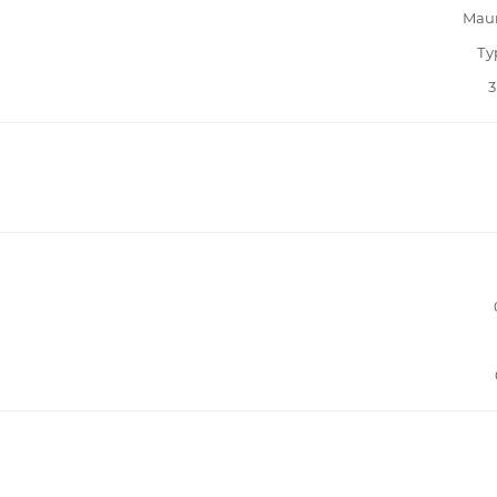
Mau
Ту
3