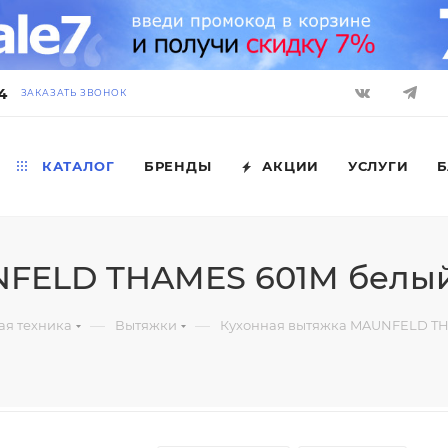
4
ЗАКАЗАТЬ ЗВОНОК
КАТАЛОГ
БРЕНДЫ
АКЦИИ
УСЛУГИ
Б
NFELD THAMES 601M белы
—
—
ая техника
Вытяжки
Кухонная вытяжка MAUNFELD T