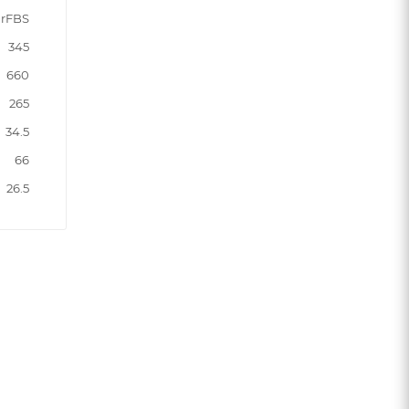
rFBS
345
660
265
34.5
66
26.5